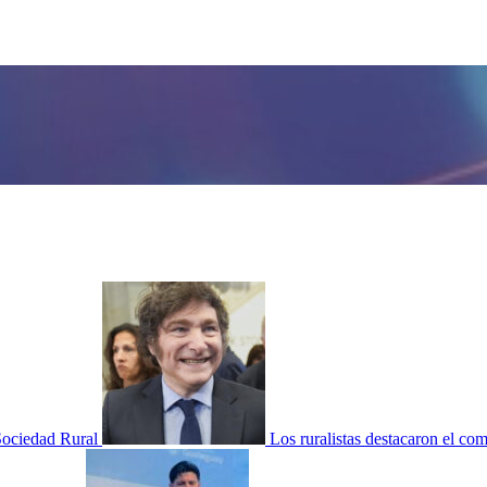
 Sociedad Rural
Los ruralistas destacaron el co