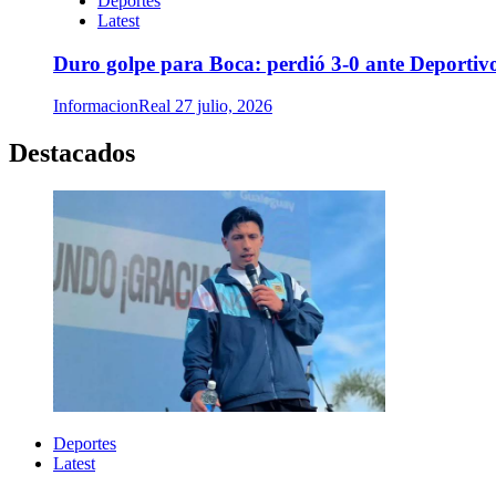
Deportes
Latest
Duro golpe para Boca: perdió 3-0 ante Deportivo
InformacionReal
27 julio, 2026
Destacados
Deportes
Latest