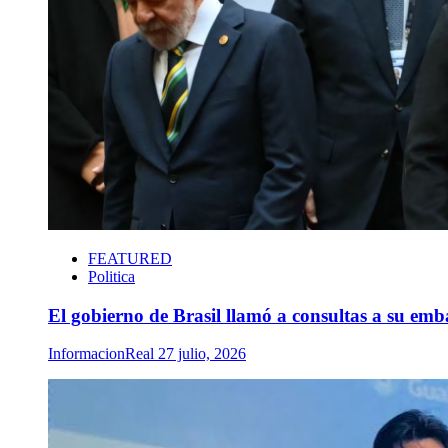
FEATURED
Politica
El gobierno de Brasil llamó a consultas a su emb
InformacionReal
27 julio, 2026