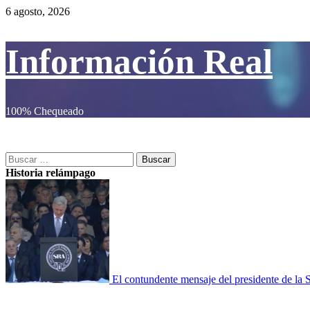
Saltar
6 agosto, 2026
al
contenido
Información Real
100% Chequeado
Menú
Información Real
primario
Buscar:
Historia relámpago
El contundente mensaje del presidente de la