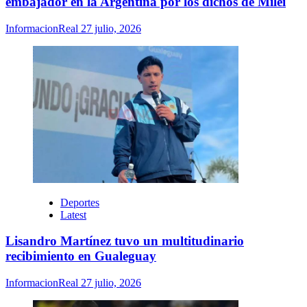
embajador en la Argentina por los dichos de Milei
InformacionReal
27 julio, 2026
Deportes
Latest
Lisandro Martínez tuvo un multitudinario
recibimiento en Gualeguay
InformacionReal
27 julio, 2026