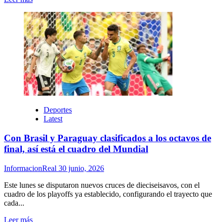
más
sobre
El
Gobierno
activó
el
traspaso
en
la
jefatura
de
Gabinete
Deportes
Latest
Con Brasil y Paraguay clasificados a los octavos de
final, así está el cuadro del Mundial
InformacionReal
30 junio, 2026
Este lunes se disputaron nuevos cruces de dieciseisavos, con el
cuadro de los playoffs ya establecido, configurando el trayecto que
cada...
Leer
Leer más