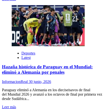
más
sobre
Con
Brasil
y
Paraguay
clasificados
a
los
octavos
de
final,
Deportes
así
Latest
está
el
Hazaña histórica de Paraguay en el Mundial:
cuadro
eliminó a Alemania por penales
del
Mundial
InformacionReal
30 junio, 2026
Paraguay eliminó a Alemania en los dieciseisavos de final
del Mundial 2026 y avanzó a los octavos de final por primera vez
desde Sudáfrica...
Leer
Leer más