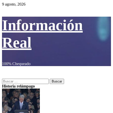
Saltar
9 agosto, 2026
al
contenido
Información
Real
100% Chequeado
Menú
Información Real
primario
Buscar:
Historia relámpago