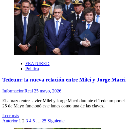
sobre
Milei
asistió
al
Tedeum
y
García
Cuerva
pidió
una
clase
dirigente
FEATURED
que
Politica
se
anime
Tedeum: la nueva relación entre Milei y Jorge Macri
al
diálogo
InformacionReal
25 mayo, 2026
El abrazo entre Javier Milei y Jorge Macri durante el Tedeum por el
25 de Mayo funcionó este lunes como una de las claves...
Leer
Leer más
Paginación
más
Anterior
1
2
3
4
5
…
25
Siguiente
sobre