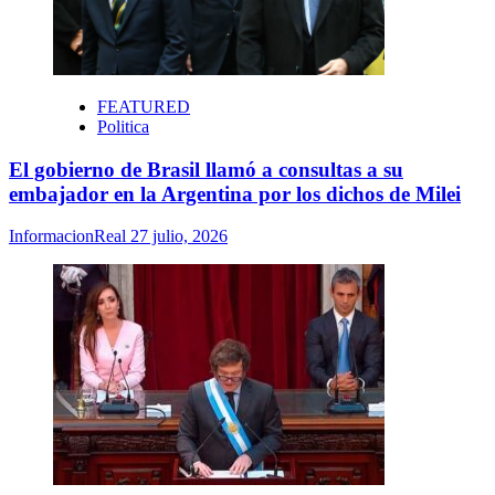
FEATURED
Politica
El gobierno de Brasil llamó a consultas a su
embajador en la Argentina por los dichos de Milei
InformacionReal
27 julio, 2026