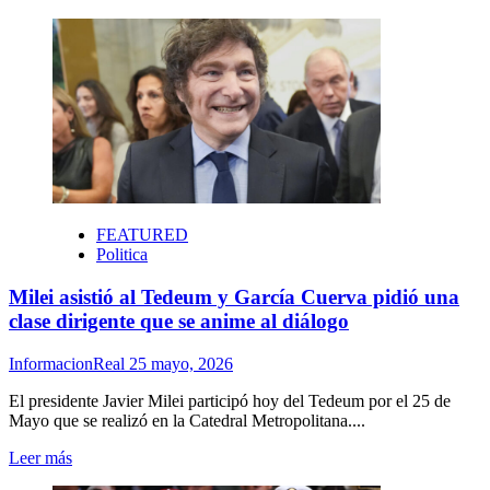
más
sobre
Hazaña
histórica
de
Paraguay
en
el
Mundial:
eliminó
a
Alemania
FEATURED
por
Politica
penales
Milei asistió al Tedeum y García Cuerva pidió una
clase dirigente que se anime al diálogo
InformacionReal
25 mayo, 2026
El presidente Javier Milei participó hoy del Tedeum por el 25 de
Mayo que se realizó en la Catedral Metropolitana....
Leer
Leer más
más