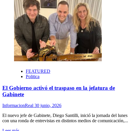
El
dólar
tocó
su
precio
más
elevado
en
ocho
meses
FEATURED
Politica
El Gobierno activó el traspaso en la jefatura de
Gabinete
InformacionReal
30 junio, 2026
El nuevo jefe de Gabinete, Diego Santilli, inició la jornada del lunes
con una ronda de entrevistas en distintos medios de comunicación,...
Leer
Leer más