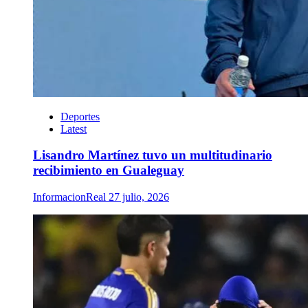
Deportes
Latest
Lisandro Martínez tuvo un multitudinario
recibimiento en Gualeguay
InformacionReal
27 julio, 2026