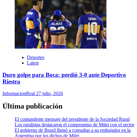
Deportes
Latest
Duro golpe para Boca: perdió 3-0 ante Deportivo
Riestra
InformacionReal
27 julio, 2026
Última publicación
El contundente mensaje del presidente de la Sociedad Rural
Los ruralistas destacaron el compromiso de Milei con el sector
El gobierno de Brasil llamó a consultas a su embajador en la
Argentina por los dichos de Milei