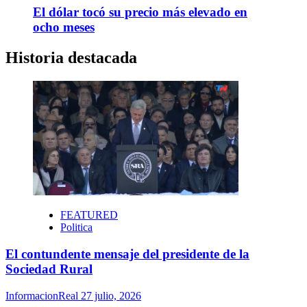
El dólar tocó su precio más elevado en
ocho meses
Historia destacada
FEATURED
Politica
El contundente mensaje del presidente de la
Sociedad Rural
InformacionReal
27 julio, 2026