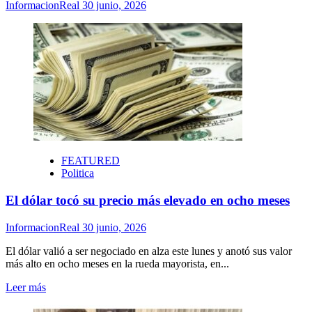
InformacionReal
30 junio, 2026
FEATURED
Politica
El dólar tocó su precio más elevado en ocho meses
InformacionReal
30 junio, 2026
El dólar valió a ser negociado en alza este lunes y anotó sus valor
más alto en ocho meses en la rueda mayorista, en...
Leer
Leer más
más
sobre