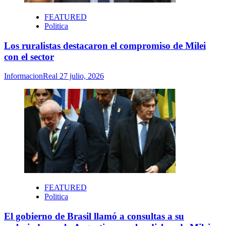
FEATURED
Politica
Los ruralistas destacaron el compromiso de Milei
con el sector
InformacionReal
27 julio, 2026
FEATURED
Politica
El gobierno de Brasil llamó a consultas a su